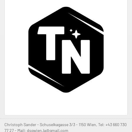
Christoph Sander - Schuselkagasse 3/3 - 1150 Wien, Tel: +43 660 730
77 27 - Mail: dsgwien.la@gmail.com