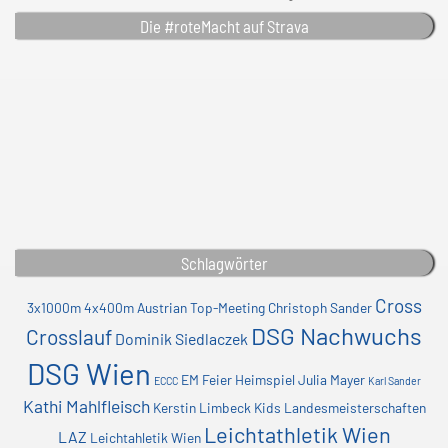
Die #roteMacht auf Strava
Schlagwörter
Cross
3x1000m
4x400m
Austrian Top-Meeting
Christoph Sander
DSG Nachwuchs
Crosslauf
Dominik Siedlaczek
DSG Wien
EM
Feier
Heimspiel
Julia Mayer
ECCC
Karl Sander
Kathi Mahlfleisch
Kerstin Limbeck
Kids
Landesmeisterschaften
Leichtathletik Wien
LAZ
Leichtahletik Wien