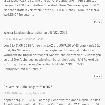
allg.Klasse, U23, U20, U18 und der U16-Langstaffeln. Am Samstag
gingen die U16-Langstaffeln über die Bühne. Wir waren gleich mit 2
Mädchenstaffeln vertreten. Katrin ROTTER, Elena STARK und Maria
WALDHÖR belegten…
Mehr
Wiener Landesmeisterschaften U16/U20 2026
2. Juni 2026, von Christoph Sander
Von 29.-31.05.2026 fanden im LAZ die U16/U20 WMS statt - mit 23x
Gold, 14x Silber und 18x Bronze zeigte die DSG einmal mehr ihre
Vormachtstellung in der Wiener Nachwuchsleichtathletik Zudem gab
es drei Dreifachsiege, sowie einen österreichischen U16 Rekord als
Krönung. Dieser gelang Sebastian BIEDERMANN im 1500m
Bahngehen mit 8:31,39min.…
Mehr
ÖM Vereine + U18 Langstaffeln 2026
15. Mai 2026, von Herwig Grünsteidl
Kapfenberg, 14.05.2026: anfangs Schönwetter, dann Regen und kalt
So präsentierte sich das Stadion Kapfenberg den 17 Frauen- und 16