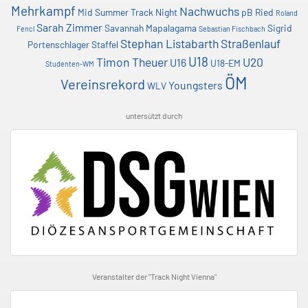
Mehrkampf
Nachwuchs
Mid Summer Track Night
pB
Ried
Roland
Sarah Zimmer
Savannah Mapalagama
Sigrid
Fencl
Sebastian Fischbach
Stephan Listabarth
Straßenlauf
Portenschlager
Staffel
U18
Timon Theuer
U20
U16
U18-EM
Studenten-WM
ÖM
Vereinsrekord
Youngsters
WLV
untersützt durch
Veranstalter der "Track Night Vienna"