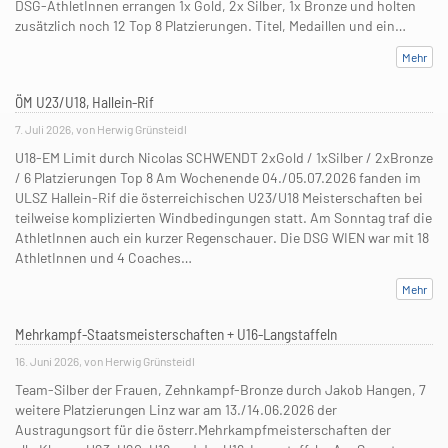
DSG-AthletInnen errangen 1x Gold, 2x Silber, 1x Bronze und holten
zusätzlich noch 12 Top 8 Platzierungen. Titel, Medaillen und ein…
Mehr
ÖM U23/U18, Hallein-Rif
7. Juli 2026, von Herwig Grünsteidl
U18-EM Limit durch Nicolas SCHWENDT 2xGold / 1xSilber / 2xBronze
/ 6 Platzierungen Top 8 Am Wochenende 04./05.07.2026 fanden im
ULSZ Hallein-Rif die österreichischen U23/U18 Meisterschaften bei
teilweise komplizierten Windbedingungen statt. Am Sonntag traf die
AthletInnen auch ein kurzer Regenschauer. Die DSG WIEN war mit 18
AthletInnen und 4 Coaches…
Mehr
Mehrkampf-Staatsmeisterschaften + U16-Langstaffeln
16. Juni 2026, von Herwig Grünsteidl
Team-Silber der Frauen, Zehnkampf-Bronze durch Jakob Hangen, 7
weitere Platzierungen Linz war am 13./14.06.2026 der
Austragungsort für die österr.Mehrkampfmeisterschaften der