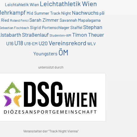
Leichtathletik Wien
Leichtahletik Wien
Mehrkampf
Nachwuchs
Mid Summer Track Night
pB
Sarah Zimmer
Ried
Savannah Mapalagama
Roland Fencl
Stephan
Sigrid Portenschlager
Staffel
Sebastian Fischbach
istabarth
Straßenlauf
Timon Theuer
Studenten-WM
Vereinsrekord
U18
U20
U16
U18-EM
WLV
ÖM
Youngsters
untersützt durch
Veranstalter der "Track Night Vienna"