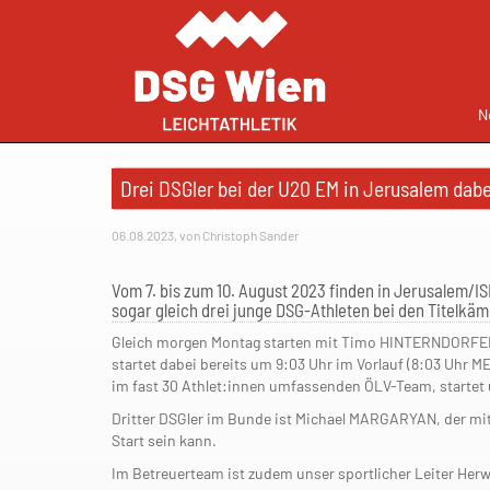
N
Drei DSGler bei der U20 EM in Jerusalem dabe
06.08.2023, von Christoph Sander
Vom 7. bis zum 10. August 2023 finden in Jerusalem/I
sogar gleich drei junge DSG-Athleten
bei den Titelkäm
Gleich morgen Montag starten mit Timo HINTERNDORFE
startet dabei bereits um 9:03 Uhr im Vorlauf (8:03 Uhr 
im fast 30 Athlet:innen umfassenden ÖLV-Team, startet
Dritter DSGler im Bunde ist Michael MARGARYAN, der mi
Start sein kann.
Im Betreuerteam ist zudem unser sportlicher Leiter Herw