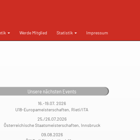
etik
Werde Mitglied
Statistik
Impressum
Unsere nächsten Events
16.-19.07. 2026
U18-Europameisterschaften, Rieti/ITA
25./26.07.2026
Österreichische Staatsmeisterschaften, Innsbruck
09.08.2026