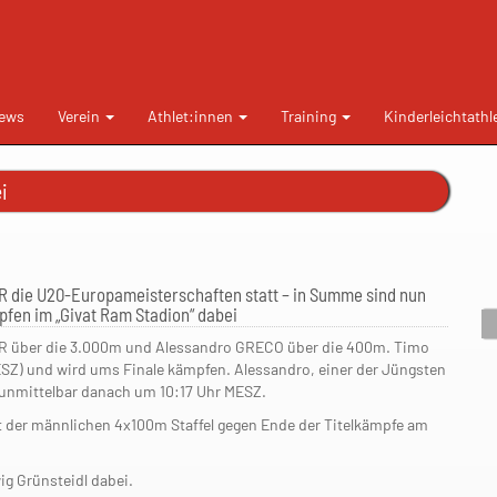
ews
Verein
Athlet:innen
Training
Kinderleichtathl
i
SR die U20-Europameisterschaften statt – in Summe sind nun
pfen im „Givat Ram Stadion“ dabei
R über die 3.000m und Alessandro GRECO über die 400m. Timo
MESZ) und wird ums Finale kämpfen. Alessandro, einer der Jüngsten
 unmittelbar danach um 10:17 Uhr MESZ.
t der männlichen 4x100m Staffel gegen Ende der Titelkämpfe am
ig Grünsteidl dabei.