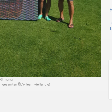
L
röffnung
m gesamten ÖLV-Team viel Erfolg!