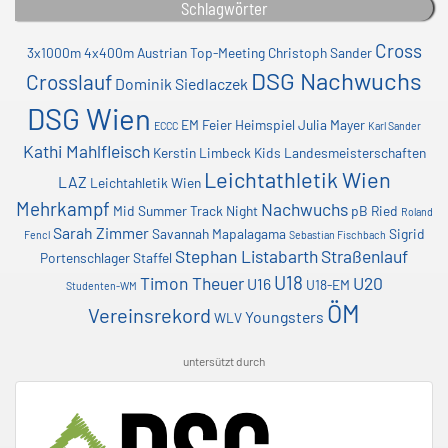
Schlagwörter
Cross
3x1000m
4x400m
Austrian Top-Meeting
Christoph Sander
DSG Nachwuchs
Crosslauf
Dominik Siedlaczek
DSG Wien
EM
Feier
Heimspiel
Julia Mayer
ECCC
Karl Sander
Kathi Mahlfleisch
Kerstin Limbeck
Kids
Landesmeisterschaften
Leichtathletik Wien
LAZ
Leichtahletik Wien
Mehrkampf
Nachwuchs
Mid Summer Track Night
pB
Ried
Roland
Sarah Zimmer
Savannah Mapalagama
Sigrid
Fencl
Sebastian Fischbach
Stephan Listabarth
Straßenlauf
Portenschlager
Staffel
U18
Timon Theuer
U20
U16
U18-EM
Studenten-WM
ÖM
Vereinsrekord
Youngsters
WLV
untersützt durch