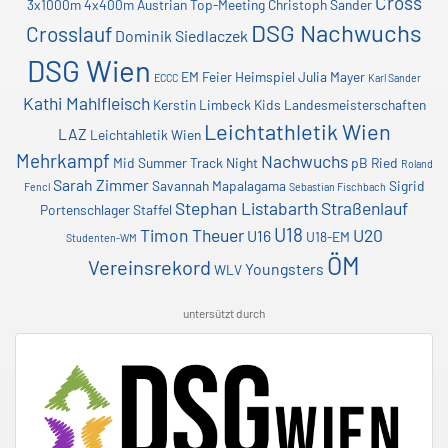
Cross
3x1000m
4x400m
Austrian Top-Meeting
Christoph Sander
DSG Nachwuchs
Crosslauf
Dominik Siedlaczek
DSG Wien
EM
Feier
Heimspiel
Julia Mayer
ECCC
Karl Sander
Kathi Mahlfleisch
Kerstin Limbeck
Kids
Landesmeisterschaften
Leichtathletik Wien
LAZ
Leichtahletik Wien
Mehrkampf
Nachwuchs
Mid Summer Track Night
pB
Ried
Roland
Sarah Zimmer
Savannah Mapalagama
Sigrid
Fencl
Sebastian Fischbach
Stephan Listabarth
Straßenlauf
Portenschlager
Staffel
U18
Timon Theuer
U20
U16
U18-EM
Studenten-WM
ÖM
Vereinsrekord
Youngsters
WLV
untersützt durch