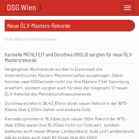
DSG Wien
Toggl
navig
Neue ÖLV-Masters-Rekorde
12.09.2023, von Christoph Sander
Karmella MICHLFEIT und Dorothea GROLIG sorgten für neue ÖLV-
Mastersrekorde
Vergangenes Wochenende wurden in Eisenstadt die
österreichischen Masters-Meisterschaften ausgetragen. Dabei
konnten zwei DSGlerinnen nicht nur ihre Masters-Titel-Sammlung
erweitern, sondern sorgten auch für zwei der insgesamt 12 neuen
ÖLV-Rekorde des Meisterschaftswochenende.
Dorothea erzielte in 36:42,87min einen neuen Rekord in der W70-
Klasse über 5.000m Gehen und eroberte Gold.
Karmella sprintete in 16,49sec zum neuen 100m Rekord der W70 –
über 200m waren ihre 35,20sec nicht nur Gold wert, sondern
bedeuten auch neuen Wiener Landesrekord. Gold und Landesrekord
gab es zudem auch nach 84,54sec über die 400m