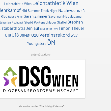
Leichtathletik Wien
Leichtahletik Wien
Mehrkampf
Nachwuchs
Mid Summer Track Night
pB
Sarah Zimmer
Ried
Savannah Mapalagama
Roland Fencl
Stephan
Sigrid Portenschlager
Staffel
Sebastian Fischbach
istabarth
Straßenlauf
Timon Theuer
Studenten-WM
Vereinsrekord
U18
U20
U16
U18-EM
WLV
ÖM
Youngsters
untersützt durch
Veranstalter der "Track Night Vienna"