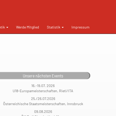
etik
Werde Mitglied
Statistik
Impressum
Unsere nächsten Events
16.-19.07. 2026
U18-Europameisterschaften, Rieti/ITA
25./26.07.2026
Österreichische Staatsmeisterschaften, Innsbruck
09.08.2026