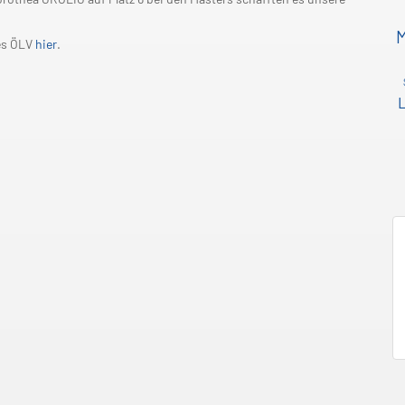
des ÖLV
hier
.
L