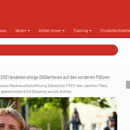
ews
Verein
Athlet:innen
Training
Kinderleichtathl
 2021 landeten einige DSGlerInnen auf den vorderen Plätzen
 unsere Nachwuchshoffnung Sebastian FREY den zweiten Platz.
d gewechselte Emil Bezecny wurde Achter.