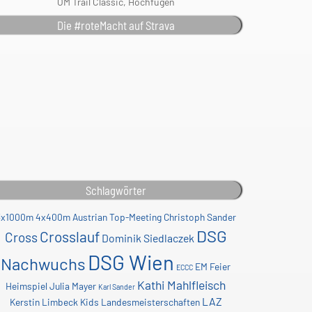
ÖM Trail Classic, Hochfügen
Die #roteMacht auf Strava
Schlagwörter
3x1000m
4x400m
Austrian Top-Meeting
Christoph Sander
DSG
Crosslauf
Cross
Dominik Siedlaczek
DSG Wien
Nachwuchs
EM
Feier
ECCC
Kathi Mahlfleisch
Heimspiel
Julia Mayer
Karl Sander
LAZ
Kerstin Limbeck
Kids
Landesmeisterschaften