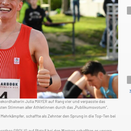
ekordhalterin Julia MAYER auf Rang vier und verpasste das
ten Stimmen aller Athletinnen durch das „Publikumsvotum“.
 Mehrkämpfer, schaffte als Zehnter den Sprung in die Top-Ten bei
rothea GROLIG auf Platz 6 bei den Masters schafften es unsere