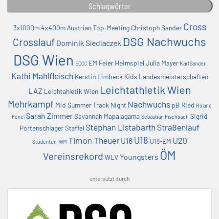
Schlagwörter
Cross
3x1000m
4x400m
Austrian Top-Meeting
Christoph Sander
DSG Nachwuchs
Crosslauf
Dominik Siedlaczek
DSG Wien
EM
Feier
Heimspiel
Julia Mayer
ECCC
Karl Sander
Kathi Mahlfleisch
Kerstin Limbeck
Kids
Landesmeisterschaften
Leichtathletik Wien
LAZ
Leichtahletik Wien
Mehrkampf
Nachwuchs
Mid Summer Track Night
pB
Ried
Roland
Sarah Zimmer
Savannah Mapalagama
Sigrid
Fencl
Sebastian Fischbach
Stephan Listabarth
Straßenlauf
Portenschlager
Staffel
U18
Timon Theuer
U20
U16
U18-EM
Studenten-WM
ÖM
Vereinsrekord
Youngsters
WLV
untersützt durch