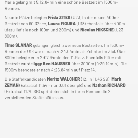
Maria gelang mit 5:12,84min eine schöne Bestzeit im 1500m-
Rennen.
Neunte Plätze belegten
Frida ZITEK
(U23) in der neuen 400m-
Bestzeit von 60,32sec,
Laura FIGURA
(U18) ebenfalls über 400m
(dazu lief sie noch 100m und 200m) und
Nicolas MIKSCHE
(U23-
800m).
Timo SLANAR
gelangen gleich zwei neue Bestzeiten. Im 1500m-
Rennen der U18 war er nach 4:24,04min als Zehnter im Ziel. Über
800m belegte er in 2:07,94min den 11.Platz. Ebenfalls Elfter mit
Bestzeit wurde
Iggy Ben HAUSNER
über 3000m (9:39,14min). Die
1500m beendete er nach 4:26,84min auf Platz 14.
Die Staffellkandidaten
Moritz WALCHER
(12. in 11,43 SB),
Mark
ZEMAN
(Extralauf 11,54 – nur 0,01 über pB) und
Nathan RICHARD
(Extralauf 11,70 SB) sprinteten sich in ihren Rennen die 2
verbleibenden Staffelplätze aus.