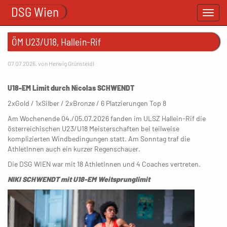
DSG Wien
Toggl
navig
ÖM U23/U18, Hallein-Rif
07.07.2026, von Herwig Grünsteidl
U18-EM Limit durch Nicolas SCHWENDT
2xGold / 1xSilber / 2xBronze / 6 Platzierungen Top 8
Am Wochenende 04./05.07.2026 fanden im ULSZ Hallein-Rif die
österreichischen U23/U18 Meisterschaften bei teilweise
komplizierten Windbedingungen statt. Am Sonntag traf die
AthletInnen auch ein kurzer Regenschauer.
Die DSG WIEN war mit 18 AthletInnen und 4 Coaches vertreten.
NIKI SCHWENDT mit U18-EM Weitsprunglimit