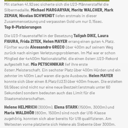
Mit starken 41,92sec sicherte sich die U23-Männerstaffel die
Silbermedaille.
Michael MARGARYAN, Moritz WALCHER, Mark
ZEMAN, Nicolas SCHWENDT
liefen erstmals in dieser
Zusammensetzung und verpassten Gold um nur 0,15sec.
Top 8-Platzierungen
Die U23-Frauenstaffel in der Besetzung
Taliyah DIKE, Laura
FIGURA, Frida ZITEK, Helen MAYER
errang einen guten 4.Platz.
Fünfter wurde
Alessandro GRECO
über 400m auf seinem Weg
zurück nach einigen Verletzungsproblemen. Im Mai war er schon
Mitglied der 4x400m Nationalstaffel, die einen österr.U23-Rekord
aufgestellt hat.
Mia PETSCHNIKAR
lief ihre erste
österr.Meisterschaft. Ein sechster Platz über 400m Hürden und ein
zehnter im 400m Lauf waren die gute Ausbeute.
Helen MAYER
konnte sich über einen 8.Platz (U23) über 400m freuen. Die erzielten
59,56sec sind nicht nur eine neue Bestzeit (erstmals unter 60
Sekunden) sondern bedeuten auch das Limit für die
Staatsmeisterschaften.
Helene HELMRICH
(3000m),
Elena STARK
(1500m, 3000m) und
Maria WALDHÖR
(800m, 1500m) sind noch der U16-Klasse
zugehörig, konnten sich aber bereits für U18 qualifizieren. Am
Weitesten vorne platzierte sich Helene als Siebente über 3000m.