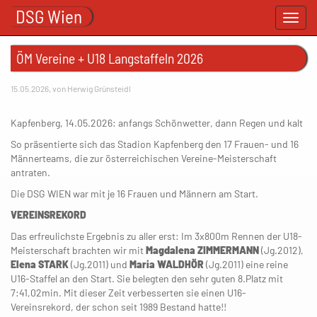
DSG Wien
Toggl
navig
ÖM Vereine + U18 Langstaffeln 2026
15.05.2026, von Herwig Grünsteidl
Kapfenberg, 14.05.2026: anfangs Schönwetter, dann Regen und kalt
So präsentierte sich das Stadion Kapfenberg den 17 Frauen- und 16
Männerteams, die zur österreichischen Vereine-Meisterschaft
antraten.
Die DSG WIEN war mit je 16 Frauen und Männern am Start.
VEREINSREKORD
Das erfreulichste Ergebnis zu aller erst: Im 3x800m Rennen der U18-
Meisterschaft brachten wir mit
Magdalena ZIMMERMANN
(Jg.2012),
Elena STARK
(Jg.2011) und
Maria WALDHÖR
(Jg.2011) eine reine
U16-Staffel an den Start. Sie belegten den sehr guten 8.Platz mit
7:41,02min. Mit dieser Zeit verbesserten sie einen U16-
Vereinsrekord, der schon seit 1989 Bestand hatte!!