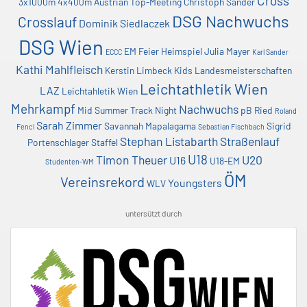
Cross
3x1000m
4x400m
Austrian Top-Meeting
Christoph Sander
DSG Nachwuchs
Crosslauf
Dominik Siedlaczek
DSG Wien
EM
Feier
Heimspiel
Julia Mayer
ECCC
Karl Sander
Kathi Mahlfleisch
Kerstin Limbeck
Kids
Landesmeisterschaften
Leichtathletik Wien
LAZ
Leichtahletik Wien
Mehrkampf
Nachwuchs
Mid Summer Track Night
pB
Ried
Roland
Sarah Zimmer
Savannah Mapalagama
Sigrid
Fencl
Sebastian Fischbach
Stephan Listabarth
Straßenlauf
Portenschlager
Staffel
U18
Timon Theuer
U20
U16
U18-EM
Studenten-WM
ÖM
Vereinsrekord
Youngsters
WLV
untersützt durch