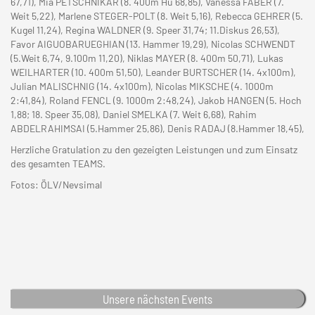
67,71), Mia PETSCHNIKAR (8. 400m Hü 68,85), Vanessa FABER (7.
Weit 5,22), Marlene STEGER-POLT (8. Weit 5,16), Rebecca GEHRER (5.
Kugel 11,24), Regina WALDNER (9. Speer 31,74; 11.Diskus 26,53),
Favor AIGUOBARUEGHIAN (13. Hammer 19,29), Nicolas SCHWENDT
(5.Weit 6,74, 9.100m 11,20), Niklas MAYER (8. 400m 50,71), Lukas
WEILHARTER (10. 400m 51,50), Leander BURTSCHER (14. 4x100m),
Julian MALISCHNIG (14. 4x100m), Nicolas MIKSCHE (4. 1000m
2:41,84), Roland FENCL (9. 1000m 2:48,24), Jakob HANGEN (5. Hoch
1,88; 18. Speer 35,08), Daniel SMELKA (7. Weit 6,68), Rahim
ABDELRAHIMSAI (5.Hammer 25,86), Denis RADAJ (8.Hammer 18,45),
Herzliche Gratulation zu den gezeigten Leistungen und zum Einsatz
des gesamten TEAMS.
Fotos: ÖLV/Nevsimal
Unsere nächsten Events