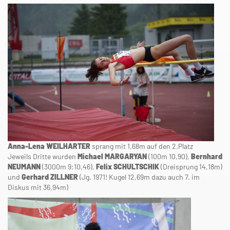
Anna-Lena WEILHARTER
sprang mit 1,68m auf den 2.Platz
Jeweils Dritte wurden
Michael MARGARYAN
(100m 10,90),
Bernhard
NEUMANN
(3000m 9:10,46),
Felix SCHULTSCHIK
(Dreisprung 14,18m)
und
Gerhard ZILLNER
(Jg. 1971! Kugel 12,69m dazu auch 7. im
Diskus mit 36,94m)