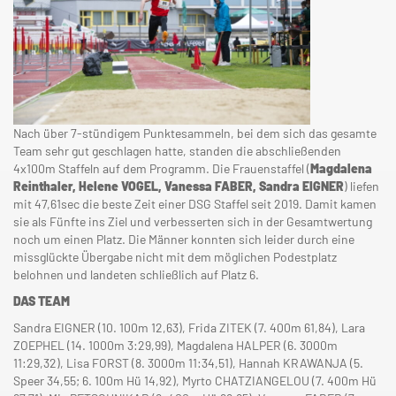
Nach über 7-stündigem Punktesammeln, bei dem sich das gesamte
Team sehr gut geschlagen hatte, standen die abschließenden
4x100m Staffeln auf dem Programm. Die Frauenstaffel (
Magdalena
Reinthaler, Helene VOGEL, Vanessa FABER, Sandra EIGNER
) liefen
mit 47,61sec die beste Zeit einer DSG Staffel seit 2019. Damit kamen
sie als Fünfte ins Ziel und verbesserten sich in der Gesamtwertung
noch um einen Platz. Die Männer konnten sich leider durch eine
missglückte Übergabe nicht mit dem möglichen Podestplatz
belohnen und landeten schließlich auf Platz 6.
DAS TEAM
Sandra EIGNER (10. 100m 12,63), Frida ZITEK (7. 400m 61,84), Lara
ZOEPHEL (14. 1000m 3:29,99), Magdalena HALPER (6. 3000m
11:29,32), Lisa FORST (8. 3000m 11:34,51), Hannah KRAWANJA (5.
Speer 34,55; 6. 100m Hü 14,92), Myrto CHATZIANGELOU (7. 400m Hü