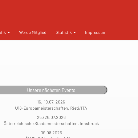
etik
Werde Mitglied
Statistik
Impressum
Unsere nächsten Events
16.-19.07. 2026
U18-Europameisterschaften, Rieti/ITA
25./26.07.2026
Österreichische Staatsmeisterschaften, Innsbruck
09.08.2026