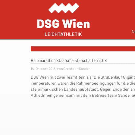
N
Halbmarathon Staatsmeisterschaften 2018
14. Oktober 2018, von Christoph Sander
DSG Wien mit zwei Teamtiteln als "Die Straßenlauf Giga
Temperaturen waren die Rahmenbedingungen für die die
steiermärkischen Landeshauptstadt. Gegen Ende der lan
AthletInnen gemeinsam mit dem Betreuerteam Sander a