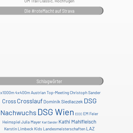
ÖM Trail Classic, Hochfügen
Die #roteMacht auf Strava
Schlagwörter
3x1000m
4x400m
Austrian Top-Meeting
Christoph Sander
DSG
Crosslauf
Cross
Dominik Siedlaczek
DSG Wien
Nachwuchs
EM
Feier
ECCC
Kathi Mahlfleisch
Heimspiel
Julia Mayer
Karl Sander
LAZ
Kerstin Limbeck
Kids
Landesmeisterschaften