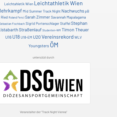
Leichtathletik Wien
Leichtahletik Wien
Mehrkampf
Nachwuchs
Mid Summer Track Night
pB
Sarah Zimmer
Ried
Savannah Mapalagama
Roland Fencl
Stephan
Sigrid Portenschlager
Staffel
Sebastian Fischbach
istabarth
Straßenlauf
Timon Theuer
Studenten-WM
Vereinsrekord
U18
U20
U16
U18-EM
WLV
ÖM
Youngsters
untersützt durch
Veranstalter der "Track Night Vienna"