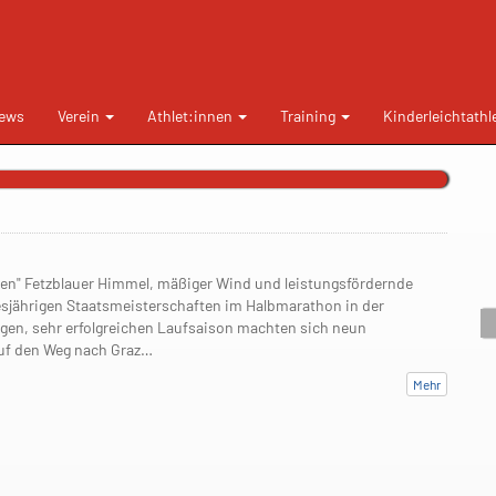
ews
Verein
Athlet:innen
Training
Kinderleichtathl
nten" Fetzblauer Himmel, mäßiger Wind und leistungsfördernde
sjährigen Staatsmeisterschaften im Halbmarathon in der
gen, sehr erfolgreichen Laufsaison machten sich neun
uf den Weg nach Graz…
Mehr