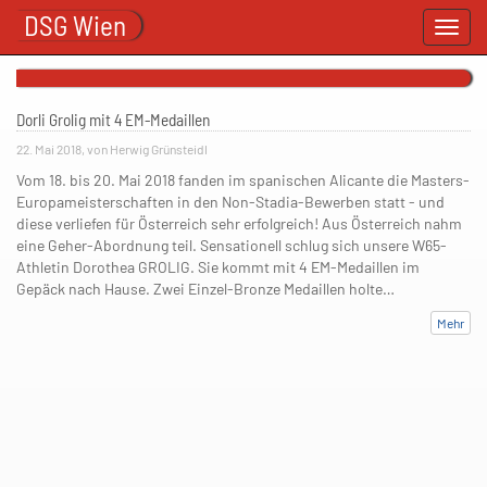
DSG Wien
Toggl
navig
Dorli Grolig mit 4 EM-Medaillen
22. Mai 2018, von Herwig Grünsteidl
Vom 18. bis 20. Mai 2018 fanden im spanischen Alicante die Masters-
Europameisterschaften in den Non-Stadia-Bewerben statt - und
diese verliefen für Österreich sehr erfolgreich! Aus Österreich nahm
eine Geher-Abordnung teil. Sensationell schlug sich unsere W65-
Athletin Dorothea GROLIG. Sie kommt mit 4 EM-Medaillen im
Gepäck nach Hause. Zwei Einzel-Bronze Medaillen holte…
Mehr