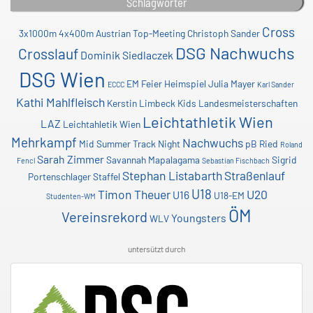
Schlagwörter
Cross
3x1000m
4x400m
Austrian Top-Meeting
Christoph Sander
DSG Nachwuchs
Crosslauf
Dominik Siedlaczek
DSG Wien
EM
Feier
Heimspiel
Julia Mayer
ECCC
Karl Sander
Kathi Mahlfleisch
Kerstin Limbeck
Kids
Landesmeisterschaften
Leichtathletik Wien
LAZ
Leichtahletik Wien
Mehrkampf
Nachwuchs
Mid Summer Track Night
pB
Ried
Roland
Sarah Zimmer
Savannah Mapalagama
Sigrid
Fencl
Sebastian Fischbach
Stephan Listabarth
Straßenlauf
Portenschlager
Staffel
U18
Timon Theuer
U20
U16
U18-EM
Studenten-WM
ÖM
Vereinsrekord
Youngsters
WLV
untersützt durch