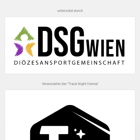
untersützt durch
Veranstalter der "Track Night Vienna"