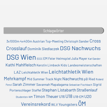
Schlagwörter
Cross
3x1000m
4x400m
Austrian Top-Meeting
Christoph Sander
DSG Nachwuchs
Crosslauf
Dominik Siedlaczek
DSG Wien
EM
Feier
Heimspiel
Julia Mayer
ECCC
Karl Sander
Kathi Mahlfleisch
Kerstin Limbeck
Kids
Landesmeisterschaften
Leichtathletik Wien
LAZ
Leichtahletik Wien
Mehrkampf
Nachwuchs
Mid Summer Track Night
pB
Ried
Roland
Sarah Zimmer
Savannah Mapalagama
Sigrid
Fencl
Sebastian Fischbach
Stephan Listabarth
Straßenlauf
Portenschlager
Staffel
U18
Timon Theuer
U20
U16
U18-EM
Studenten-WM
ÖM
Vereinsrekord
Youngsters
WLV