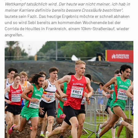
Wettkampf tatsächlich wird. Der heute war nicht meiner, ich hab in
meiner Karriere definitiv bereits bessere Crossläufe bestritten“
,
lautete sein Fazit. Das heutige Ergebnis möchte er schnell abhaken
und so wird Sebi bereits am kommenden Wochenende bei der
Corrida de Houilles in Frankreich, einem 10km-Straßenlauf, wieder
angreifen.