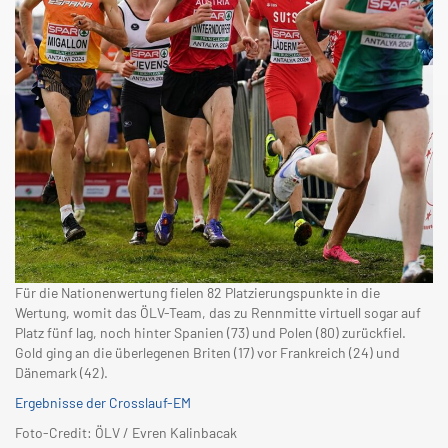
Für die Nationenwertung fielen 82 Platzierungspunkte in die
Wertung, womit das ÖLV-Team, das zu Rennmitte virtuell sogar auf
Platz fünf lag, noch hinter Spanien (73) und Polen (80) zurückfiel.
Gold ging an die überlegenen Briten (17) vor Frankreich (24) und
Dänemark (42).
Ergebnisse der Crosslauf-EM
Foto-Credit: ÖLV / Evren Kalinbacak