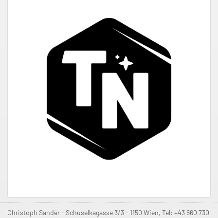
Christoph Sander - Schuselkagasse 3/3 - 1150 Wien, Tel: +43 660 730