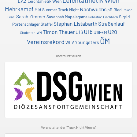
Leichtathletik Wien
LAZ
Leichtahletik Wien
Mehrkampf
Nachwuchs
Mid Summer Track Night
pB
Ried
Roland
Sarah Zimmer
Savannah Mapalagama
Sigrid
Fencl
Sebastian Fischbach
Stephan Listabarth
Straßenlauf
Portenschlager
Staffel
U18
Timon Theuer
U20
U16
U18-EM
Studenten-WM
ÖM
Vereinsrekord
Youngsters
WLV
untersützt durch
Veranstalter der "Track Night Vienna"