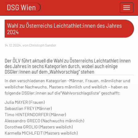
DSG Wien
Toggl
navig
Wahl zu Österreichs Leichtathlet:innen des Jahres
2024
14.12.2024, von Christoph Sander
Der ÖLV führt aktuell die Wahl zu Österreichs Leichtathlet:innen
des Jahres in sechs Kategorien durch, wobei auch einige
DSGler:innen auf dem „Wahlvorschlag“ stehen
In den verschiedenen Kategorien -Männer, Frauen, männlicher und
weiblicher Nachwuchs, Masters männlich und weiblich – haben es
folgende DSGler:innen auf die“Wahlvorschlagsliste“ geschafft:
Julia MAYER (Frauen)
Sebastian FREY (Männer)
Timo HINTERNDORFER (Männer)
Alessandro GRECO (Nachwuchs männlich)
Dorothea GROLIG (Masters weiblich)
Karmella MICHLFEIT (Masters weiblich)