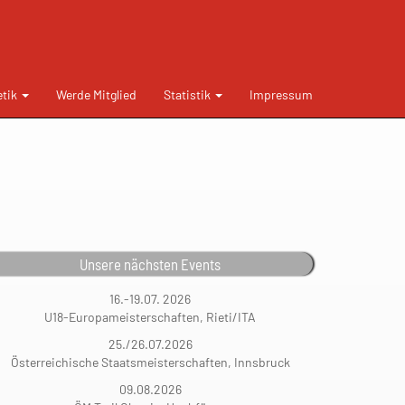
etik
Werde Mitglied
Statistik
Impressum
Unsere nächsten Events
16.-19.07. 2026
U18-Europameisterschaften, Rieti/ITA
25./26.07.2026
Österreichische Staatsmeisterschaften, Innsbruck
09.08.2026