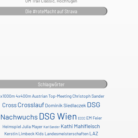
ÖM Trail Classic, Hochfügen
Die #roteMacht auf Strava
Schlagwörter
3x1000m
4x400m
Austrian Top-Meeting
Christoph Sander
DSG
Crosslauf
Cross
Dominik Siedlaczek
DSG Wien
Nachwuchs
EM
Feier
ECCC
Kathi Mahlfleisch
Heimspiel
Julia Mayer
Karl Sander
LAZ
Kerstin Limbeck
Kids
Landesmeisterschaften