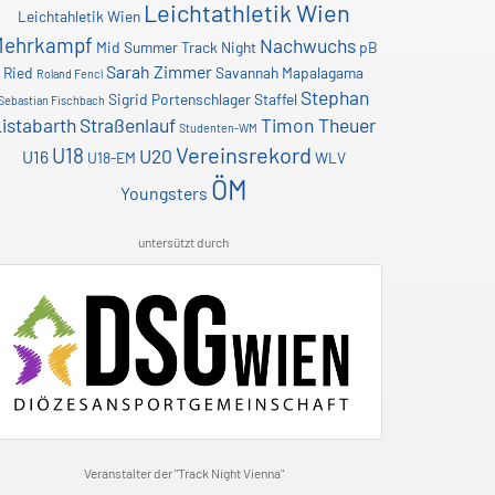
Leichtathletik Wien
Leichtahletik Wien
Mehrkampf
Nachwuchs
Mid Summer Track Night
pB
Sarah Zimmer
Ried
Savannah Mapalagama
Roland Fencl
Stephan
Sigrid Portenschlager
Staffel
Sebastian Fischbach
istabarth
Straßenlauf
Timon Theuer
Studenten-WM
Vereinsrekord
U18
U20
U16
U18-EM
WLV
ÖM
Youngsters
untersützt durch
Veranstalter der "Track Night Vienna"