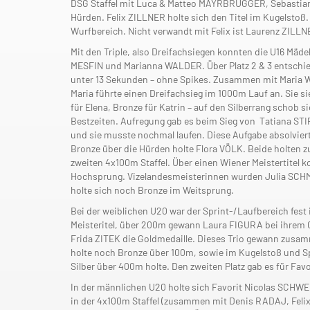
DSG Staffel mit Luca & Matteo MAYRBRUGGER, Sebastia
Hürden. Felix ZILLNER holte sich den Titel im Kugelstoß. 
Wurfbereich. Nicht verwandt mit Felix ist Laurenz ZILL
Mit den Triple, also Dreifachsiegen konnten die U16 Mäd
MESFIN und Marianna WALDER. Über Platz 2 & 3 entschiede
unter 13 Sekunden – ohne Spikes. Zusammen mit Maria WA
Maria führte einen Dreifachsieg im 1000m Lauf an. Sie 
für Elena, Bronze für Katrin – auf den Silberrang schob si
Bestzeiten. Aufregung gab es beim Sieg von Tatiana STI
und sie musste nochmal laufen. Diese Aufgabe absolviert
Bronze über die Hürden holte Flora VÖLK. Beide holten
zweiten 4x100m Staffel. Über einen Wiener Meistertitel 
Hochsprung. Vizelandesmeisterinnen wurden Julia SCHM
holte sich noch Bronze im Weitsprung.
Bei der weiblichen U20 war der Sprint-/Laufbereich fe
Meisteritel, über 200m gewann Laura FIGURA bei ihrem 
Frida ZITEK die Goldmedaille. Dieses Trio gewann zusa
holte noch Bronze über 100m, sowie im Kugelstoß und 
Silber über 400m holte. Den zweiten Platz gab es für
In der männlichen U20 holte sich Favorit Nicolas SCHWE
in der 4x100m Staffel (zusammen mit Denis RADAJ, Felix