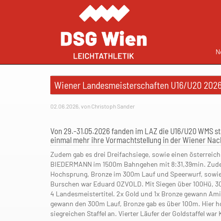
N
Wiener Landesmeisterschaften U16/U20 202
02.06.2026, von Christoph Sander
Von 29.-31.05.2026 fanden im LAZ die U16/U20 WMS stat
einmal mehr ihre Vormachtstellung in der Wiener Nac
Zudem gab es drei Dreifachsiege, sowie einen österreich
BIEDERMANN im 1500m Bahngehen mit 8:31,39min. Zudem 
Hochsprung, Bronze im 300m Lauf und Speerwurf, sowie 
Burschen war Eduard OZVOLD. Mit Siegen über 100Hü, 300
4 Landesmeistertitel. 2x Gold und 1x Bronze gewann Ami
gewann den 300m Lauf, Bronze gab es über 100m. Hier h
siegreichen Staffel an. Vierter Läufer der Goldstaffel wa