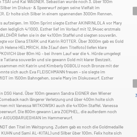
n TSAI und Kai WAGNER. Sebastian wurde noch 3. über 100m
Silber im Diskus- & Speerwurf zeigen seine Vielfalt im
NER. Er holte sich Silber in einem spannenden 3000m Rennen.
els aufzeigen. Im 100m Sprint siegte Esther AKINRINLOLA vor Mary
n lediglich 4/1000. Esther lief im Vorlauf mit 12,94sec erstmals
LDHÖR liefen sie in der 4x100m Staffel und siegten souverän.
siegte vor Elena STARK und Katrin ROTTER. Über 3000m gab es Gold
ch Helene HELMRICH, Alle 3 (auf dem Titelfoto) liefen klare
PKOVICH über 80m Hü – bei ihrem Lauf war die 4. Hürde umgelegt
e Tatiana souverän und sie gewann Gold mit klarer Bestzeit.
 zusammen mit Katrin und Kimberly OGBOLU noch Bronze mit der
konnte sich auch Eva FLEISCHMANN freuen – sie siegte im
IDT im 1500m Bahngehen, sowie Mary im Diskuswurf. Esther
st in DSG Hand. Über 100m gewann Sandra EIGNER den Wiener
Comeback nach längerer Verletzung und über 400m holte sich
mmen mit Vanessa WITKOWSKI auch die 4x100m Staffel. Vanessa
Speerwurf. Die 800m gewann Lara ZOEPHEL, die außerdem noch
 Favor AIGUOBARUEGHIAN im Hammerwurf.
NDT den Titel im Weitsprung. Zudem gab es noch die Goldmedaille
 KUHN und Sami AL-KITAL) und Silber über 100m. Felix holte sich