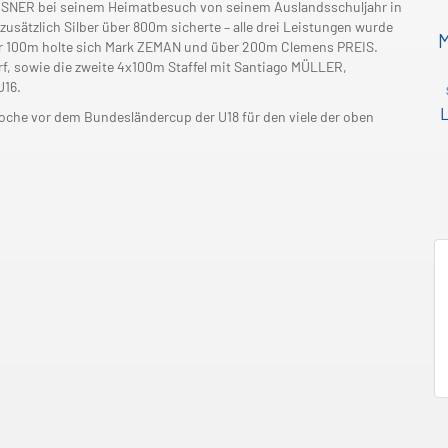
AUSNER bei seinem Heimatbesuch von seinem Auslandsschuljahr in
usätzlich Silber über 800m sicherte – alle drei Leistungen wurde
über 100m holte sich Mark ZEMAN und über 200m Clemens PREIS.
rf, sowie die zweite 4x100m Staffel mit Santiago MÜLLER,
U16.
L
oche vor dem Bundesländercup der U18 für den viele der oben