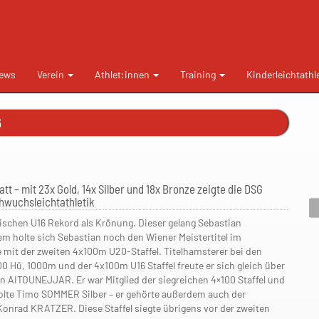
ews
Verein
Athlet:innen
Training
Kinderleichtathl
6
t – mit 23x Gold, 14x Silber und 18x Bronze zeigte die DSG
hwuchsleichtathletik
ischen U16 Rekord als Krönung. Dieser gelang Sebastian
holte sich Sebastian noch den Wiener Meistertitel im
mit der zweiten 4x100m U20-Staffel. Titelhamsterer bei den
 Hü, 1000m und der 4x100m U16 Staffel freute er sich gleich über
n AITOUNEJJAR. Er war Mitglied der siegreichen 4×100 Staffel und
olte Timo SOMMER Silber – er gehörte außerdem auch der
r Konrad KRATZER. Diese Staffel siegte übrigens vor der zweiten