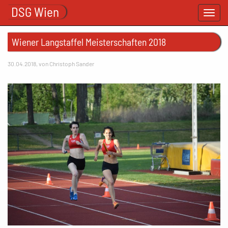
DSG Wien
Toggl
navig
Wiener Langstaffel Meisterschaften 2018
30.04.2018, von Christoph Sander