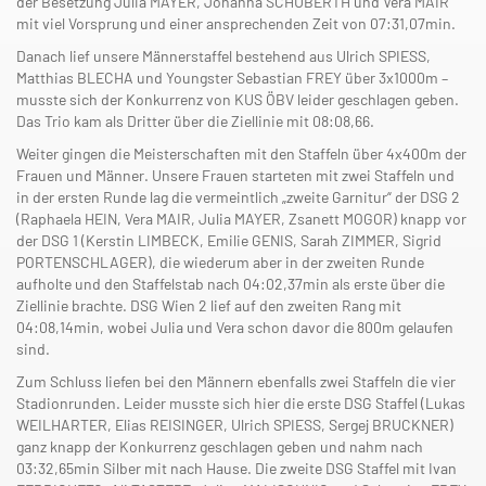
der Besetzung Julia MAYER, Johanna SCHUBERTH und Vera MAIR
mit viel Vorsprung und einer ansprechenden Zeit von 07:31,07min.
Danach lief unsere Männerstaffel bestehend aus Ulrich SPIESS,
Matthias BLECHA und Youngster Sebastian FREY über 3x1000m –
musste sich der Konkurrenz von KUS ÖBV leider geschlagen geben.
Das Trio kam als Dritter über die Ziellinie mit 08:08,66.
Weiter gingen die Meisterschaften mit den Staffeln über 4x400m der
Frauen und Männer. Unsere Frauen starteten mit zwei Staffeln und
in der ersten Runde lag die vermeintlich „zweite Garnitur“ der DSG 2
(Raphaela HEIN, Vera MAIR, Julia MAYER, Zsanett MOGOR) knapp vor
der DSG 1 (Kerstin LIMBECK, Emilie GENIS, Sarah ZIMMER, Sigrid
PORTENSCHLAGER), die wiederum aber in der zweiten Runde
aufholte und den Staffelstab nach 04:02,37min als erste über die
Ziellinie brachte. DSG Wien 2 lief auf den zweiten Rang mit
04:08,14min, wobei Julia und Vera schon davor die 800m gelaufen
sind.
Zum Schluss liefen bei den Männern ebenfalls zwei Staffeln die vier
Stadionrunden. Leider musste sich hier die erste DSG Staffel (Lukas
WEILHARTER, Elias REISINGER, Ulrich SPIESS, Sergej BRUCKNER)
ganz knapp der Konkurrenz geschlagen geben und nahm nach
03:32,65min Silber mit nach Hause. Die zweite DSG Staffel mit Ivan