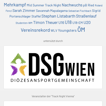
Mehrkampf
Nachwuchs
Mid Summer Track Night
pB
Ried
Roland
Sarah Zimmer
Savannah Mapalagama
Sigrid
Fencl
Sebastian Fischbach
Stephan Listabarth
Straßenlauf
Portenschlager
Staffel
U18
Timon Theuer
U20
U16
U18-EM
Studenten-WM
ÖM
Vereinsrekord
Youngsters
WLV
untersützt durch
Veranstalter der "Track Night Vienna"