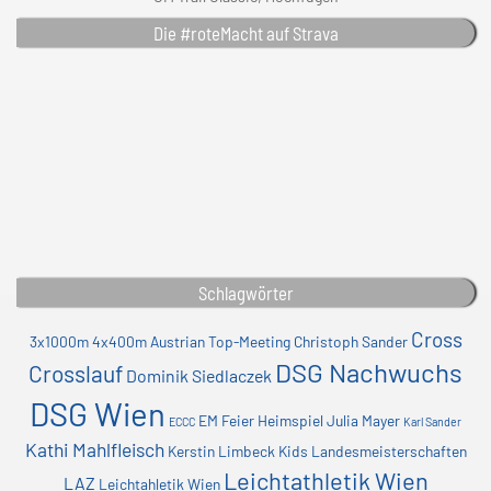
Die #roteMacht auf Strava
Schlagwörter
Cross
3x1000m
4x400m
Austrian Top-Meeting
Christoph Sander
DSG Nachwuchs
Crosslauf
Dominik Siedlaczek
DSG Wien
EM
Feier
Heimspiel
Julia Mayer
ECCC
Karl Sander
Kathi Mahlfleisch
Kerstin Limbeck
Kids
Landesmeisterschaften
Leichtathletik Wien
LAZ
Leichtahletik Wien