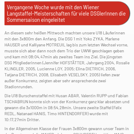
Vergangene Woche wurde mit den Wiener
Langstaffel-Meisterschaften für viele DSGlerInnen die
Sommersaison eingeleitet
An diesem sehr heißen Mittwoch machten unsere U18 Läuferinnen
mit den 3x800m den Anfang. Die DSG 1 mit Yoko ZYKA, Marlene
HAUSER und Kalliyane MOTREUIL lag bis zum letzten Wechsel vorne,
musste sich aber dann noch dem Trio der UWW geschlagen geben
und kam mit 08:04,47min als zweites Team ins Ziel. Die jüngsten
DSG Mitgliederinnen (Jennifer HOFSTÄTTER, Jahrgang 2004, Rosalie
KLINGLER, 2005, Lucienne LOY, 2005; Elina DIETRICH, 2006,
Tatjana DIETRICH, 2008, Elisabeth VESELSKY, 2005) liefen zwar
außer Konkurrenz, zeigten aber sehr ansprechende zwei
Stadionrunden.
Die U18 Burschenstaffel mit Husan ABAR, Valentin RUPP und Fabian
TSCHABRUN konnte sich von der Konkurrenz ganz klar absetzen und
gewann die 3x1000m in 08:54,28min. Unsere zweite Staffel (Felix
REDL, Natanael HANIS, Timo HINTENDORFER) wurde mit
10:17,27min Dritter.
In der Allgemeinen Klasse der Frauen 3x800m gewann unser Team in