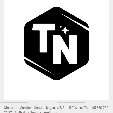
Christoph Sander - Schuselkagasse 3/3 - 1150 Wien, Tel: +43 660 730
77 27 - Mail: dsgwien.la@gmail.com