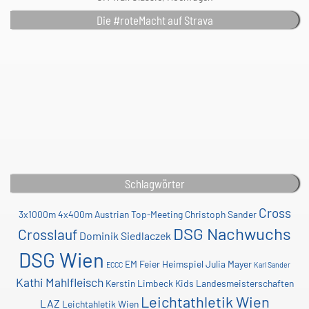
Die #roteMacht auf Strava
Schlagwörter
Cross
3x1000m
4x400m
Austrian Top-Meeting
Christoph Sander
DSG Nachwuchs
Crosslauf
Dominik Siedlaczek
DSG Wien
EM
Feier
Heimspiel
Julia Mayer
ECCC
Karl Sander
Kathi Mahlfleisch
Kerstin Limbeck
Kids
Landesmeisterschaften
Leichtathletik Wien
LAZ
Leichtahletik Wien