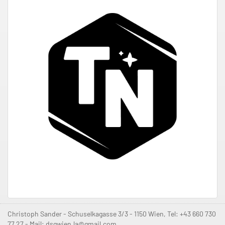
Christoph Sander - Schuselkagasse 3/3 - 1150 Wien, Tel: +43 660 730
77 27 - Mail: dsgwien.la@gmail.com