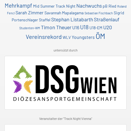
Mehrkampf
Nachwuchs
Mid Summer Track Night
pB
Ried
Roland
Sarah Zimmer
Savannah Mapalagama
Sigrid
Fencl
Sebastian Fischbach
Stephan Listabarth
Straßenlauf
Portenschlager
Staffel
U18
Timon Theuer
U20
U16
U18-EM
Studenten-WM
ÖM
Vereinsrekord
Youngsters
WLV
untersützt durch
Veranstalter der "Track Night Vienna"