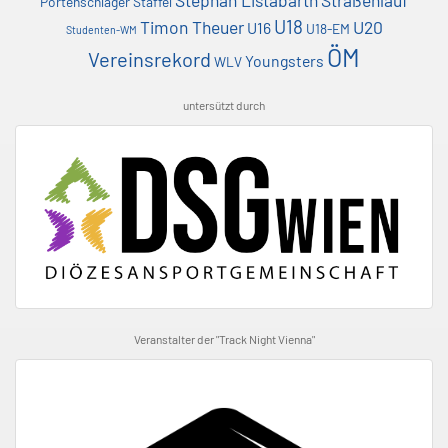
Stephan Listabarth
Straßenlauf
Portenschlager
Staffel
U18
Timon Theuer
U20
U16
U18-EM
Studenten-WM
ÖM
Vereinsrekord
Youngsters
WLV
untersützt durch
Veranstalter der "Track Night Vienna"