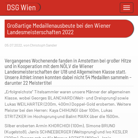
DSG Wien
Toggl
navig
Großartige Medaillenausbeute bei den Wiener
Landesmeisterschaften 2022
05.07.2022, von Christoph Sander
Vergangenes Wochenende fanden in Amstetten bei großer Hitze
und in Kooperation mit dem NÖLV die Wiener
Landesmeisterschaften der U18 und Allgemeinen Klasse statt.
Unsere Athlet:innen konnten dabei nicht 54 Medaillen sammeln –
darunter 22 Meistertitel
„Erfolgreichste“ Titelsammler waren unsere Männer der allgemeinen
Klasse, wobei Georges BLANCHARD (Weit- und Dreisprung) sowie
Lukas WEILHARTER (200m, 400m) Doppel-Gold eroberten. Weitere
Meister bei den Herren: Kaya CHIHUNGI über 100m, Lukas
STRITZKER im Hochsprung und Balint MARX über die 1500m.
Silber eroberten Armin KHORCHIDI (100m), Simone BRUNO
(Kugelstoß), Janis SCHNEEBERGER (Weitsprung) und Ivo KESLER
(200m). Bronze gab es für Marcus ARTNER (800m), Janis