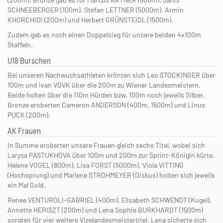
SCHNEEBERGER (100m), Stefan LETTNER (5000m), Armin
KHORCHIDI (200m) und Herbert GRÜNSTEIDL (1500m).
Zudem gab es noch einen Doppelsieg für unsere beiden 4x100m
Staffeln.
U18 Burschen
Bei unseren Nachwuchsathleten krönten sich Leo STOCKINGER über
100m und Ivan VOVK über die 200m zu Wiener Landesmeistern.
Beide holten über die 110m Hürden bzw. 100m noch jeweils Silber.
Bronze eroberten Cameron ANDERSON (400m, 1500m) und Linus
PUCK (200m).
AK Frauen
In Summe eroberten unsere Frauen gleich sechs Titel, wobei sich
Larysa PASTUKHOVA über 100m und 200m zur Sprint-Königin kürte.
Helene VOGEL (800m), Lisa FORST (5000m), Viola VITTING
(Hochsprung) und Marlene STROHMEYER (Diskus) holten sich jeweils
ein Mal Gold.
Renee VENTUROLI-GABRIEL (400m), Elisabeth SCHWENDT (Kugel),
Annette HERISZT (200m) und Lena Sophie BURKHARDT (1500m)
sorgten für vier weitere Vizelandesmeistertitel. Lena sicherte sich