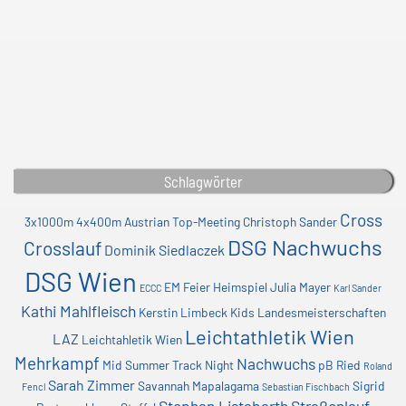
Schlagwörter
Cross
3x1000m
4x400m
Austrian Top-Meeting
Christoph Sander
DSG Nachwuchs
Crosslauf
Dominik Siedlaczek
DSG Wien
EM
Feier
Heimspiel
Julia Mayer
ECCC
Karl Sander
Kathi Mahlfleisch
Kerstin Limbeck
Kids
Landesmeisterschaften
Leichtathletik Wien
LAZ
Leichtahletik Wien
Mehrkampf
Nachwuchs
Mid Summer Track Night
pB
Ried
Roland
Sarah Zimmer
Savannah Mapalagama
Sigrid
Fencl
Sebastian Fischbach