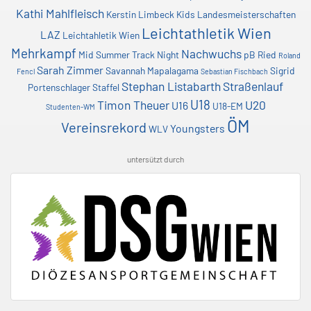
Kathi Mahlfleisch
Kerstin Limbeck
Kids
Landesmeisterschaften
Leichtathletik Wien
LAZ
Leichtahletik Wien
Mehrkampf
Nachwuchs
Mid Summer Track Night
pB
Ried
Roland
Sarah Zimmer
Savannah Mapalagama
Sigrid
Fencl
Sebastian Fischbach
Stephan Listabarth
Straßenlauf
Portenschlager
Staffel
U18
Timon Theuer
U20
U16
U18-EM
Studenten-WM
ÖM
Vereinsrekord
Youngsters
WLV
untersützt durch