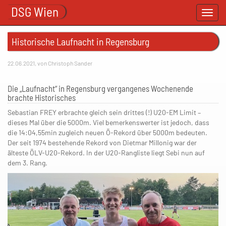
DSG Wien
Toggl
navig
Historische Laufnacht in Regensburg
22.06.2021, von Christoph Sander
Die „Laufnacht“ in Regensburg vergangenes Wochenende
brachte Historisches
Sebastian FREY erbrachte gleich sein drittes (!) U20-EM Limit –
dieses Mal über die 5000m. Viel bemerkenswerter ist jedoch, dass
die 14:04,55min zugleich neuen Ö-Rekord über 5000m bedeuten.
Der seit 1974 bestehende Rekord von Dietmar Millonig war der
älteste ÖLV-U20-Rekord. In der U20-Rangliste liegt Sebi nun auf
dem 3. Rang.