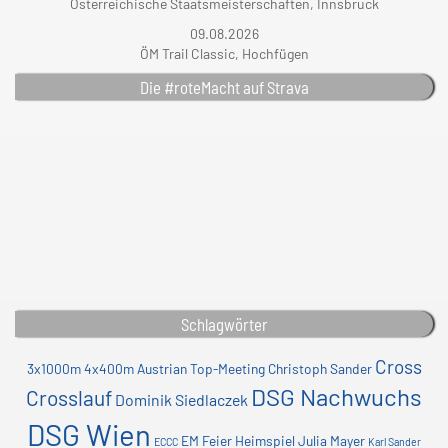
Österreichische Staatsmeisterschaften, Innsbruck
09.08.2026
ÖM Trail Classic, Hochfügen
Die #roteMacht auf Strava
Schlagwörter
Cross
3x1000m
4x400m
Austrian Top-Meeting
Christoph Sander
DSG Nachwuchs
Crosslauf
Dominik Siedlaczek
DSG Wien
EM
Feier
Heimspiel
Julia Mayer
ECCC
Karl Sander