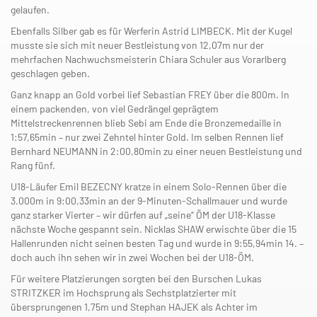
gelaufen.
Ebenfalls Silber gab es für Werferin Astrid LIMBECK. Mit der Kugel
musste sie sich mit neuer Bestleistung von 12,07m nur der
mehrfachen Nachwuchsmeisterin Chiara Schuler aus Vorarlberg
geschlagen geben.
Ganz knapp an Gold vorbei lief Sebastian FREY über die 800m. In
einem packenden, von viel Gedrängel geprägtem
Mittelstreckenrennen blieb Sebi am Ende die Bronzemedaille in
1:57,65min – nur zwei Zehntel hinter Gold. Im selben Rennen lief
Bernhard NEUMANN in 2:00,80min zu einer neuen Bestleistung und
Rang fünf.
U18-Läufer Emil BEZECNY kratze in einem Solo-Rennen über die
3.000m in 9:00,33min an der 9-Minuten-Schallmauer und wurde
ganz starker Vierter – wir dürfen auf „seine“ ÖM der U18-Klasse
nächste Woche gespannt sein. Nicklas SHAW erwischte über die 15
Hallenrunden nicht seinen besten Tag und wurde in 9:55,94min 14. –
doch auch ihn sehen wir in zwei Wochen bei der U18-ÖM.
Für weitere Platzierungen sorgten bei den Burschen Lukas
STRITZKER im Hochsprung als Sechstplatzierter mit
übersprungenen 1,75m und Stephan HAJEK als Achter im