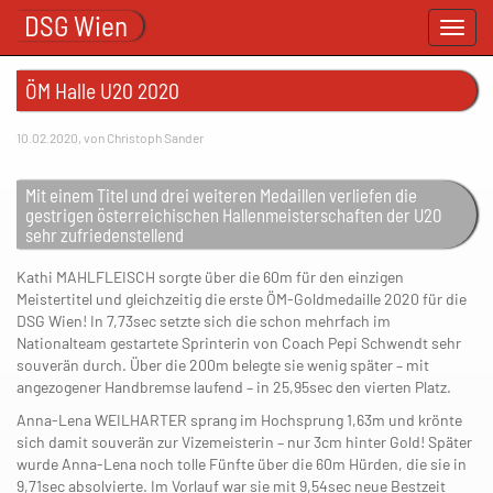
DSG Wien
Toggl
navig
ÖM Halle U20 2020
10.02.2020, von Christoph Sander
Mit einem Titel und drei weiteren Medaillen verliefen die
gestrigen österreichischen Hallenmeisterschaften der U20
sehr zufriedenstellend
Kathi MAHLFLEISCH sorgte über die 60m für den einzigen
Meistertitel und gleichzeitig die erste ÖM-Goldmedaille 2020 für die
DSG Wien! In 7,73sec setzte sich die schon mehrfach im
Nationalteam gestartete Sprinterin von Coach Pepi Schwendt sehr
souverän durch. Über die 200m belegte sie wenig später – mit
angezogener Handbremse laufend – in 25,95sec den vierten Platz.
Anna-Lena WEILHARTER sprang im Hochsprung 1,63m und krönte
sich damit souverän zur Vizemeisterin – nur 3cm hinter Gold! Später
wurde Anna-Lena noch tolle Fünfte über die 60m Hürden, die sie in
9,71sec absolvierte. Im Vorlauf war sie mit 9,54sec neue Bestzeit