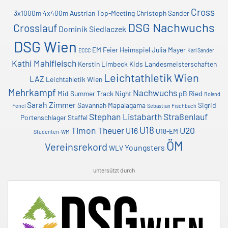
Cross
3x1000m
4x400m
Austrian Top-Meeting
Christoph Sander
DSG Nachwuchs
Crosslauf
Dominik Siedlaczek
DSG Wien
EM
Feier
Heimspiel
Julia Mayer
ECCC
Karl Sander
Kathi Mahlfleisch
Kerstin Limbeck
Kids
Landesmeisterschaften
Leichtathletik Wien
LAZ
Leichtahletik Wien
Mehrkampf
Nachwuchs
Mid Summer Track Night
pB
Ried
Roland
Sarah Zimmer
Savannah Mapalagama
Sigrid
Fencl
Sebastian Fischbach
Stephan Listabarth
Straßenlauf
Portenschlager
Staffel
U18
Timon Theuer
U20
U16
U18-EM
Studenten-WM
ÖM
Vereinsrekord
Youngsters
WLV
untersützt durch