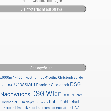
ÖM Trail Classic, Hochfügen
Die #roteMacht auf Strava
Schlagwörter
3x1000m
4x400m
Austrian Top-Meeting
Christoph Sander
DSG
Crosslauf
Cross
Dominik Siedlaczek
DSG Wien
Nachwuchs
EM
Feier
ECCC
Kathi Mahlfleisch
Heimspiel
Julia Mayer
Karl Sander
LAZ
Kerstin Limbeck
Kids
Landesmeisterschaften