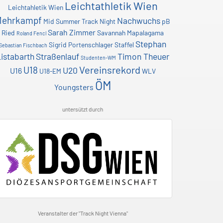
Leichtathletik Wien
Leichtahletik Wien
Mehrkampf
Nachwuchs
Mid Summer Track Night
pB
Sarah Zimmer
Ried
Savannah Mapalagama
Roland Fencl
Stephan
Sigrid Portenschlager
Staffel
Sebastian Fischbach
istabarth
Straßenlauf
Timon Theuer
Studenten-WM
Vereinsrekord
U18
U20
U16
U18-EM
WLV
ÖM
Youngsters
untersützt durch
Veranstalter der "Track Night Vienna"