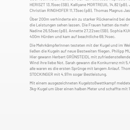
HERISZT 13,15sec (SB), Kalliyane MORTREUIL 14,82 (pB),
Christian RINGHOFER 11,73sec (pB), Thomas Magnus Jas
Über 200m verhinderte ein zu starker Rückenwind bei de
die Leistungen sehen lassen. Die Frauen hatten da mehr G
Nadine 26,53sec (pB), Annette 27,22sec (SB), Sophia KUH
400m Hürden und kam auf beachtliche 69,14sec.
Die MehrkämpferInnen testeten mit der Kugel und im W
ließen die Kugeln auf neue Bestweiten fliegen. Philipp
Hier gewann Herbert GRÜNSTEIDL mit zufriedenstellende
Wind ihre liebe Not. Sarah gewann die Konkurrenz mit 5,
alle waren es die ersten Sprünge mit langem Anlauf. Th
STOCKINGER mit 4,97m sogar Bestleistung.
Mit einem ausgezeichneten Kugelstoßwettkampf meldete s
3kg-Kugel um über einen halben Meter und schaffte mit 