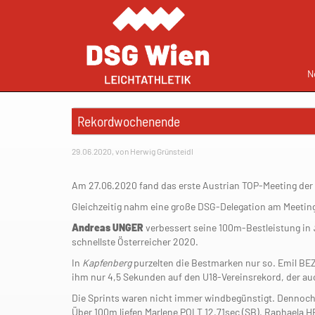
N
Rekordwochenende
29.06.2020, von Herwig Grünsteidl
Am 27.06.2020 fand das erste Austrian TOP-Meeting der h
Gleichzeitig nahm eine große DSG-Delegation am Meeting 
Andreas UNGER
verbessert seine 100m-Bestleistung in
schnellste Österreicher 2020.
In
Kapfenberg
purzelten die Bestmarken nur so. Emil BE
ihm nur 4,5 Sekunden auf den U18-Vereinsrekord, der au
Die Sprints waren nicht immer windbegünstigt. Dennoch 
Über 100m liefen Marlene POLT 12,71sec (SB), Raphaela 