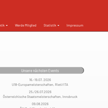
etik
Werde Mitglied
Statistik
Impressum
Unsere nächsten Events
16.-19.07. 2026
U18-Europameisterschaften, Rieti/ITA
25./26.07.2026
Österreichische Staatsmeisterschaften, Innsbruck
09.08.2026