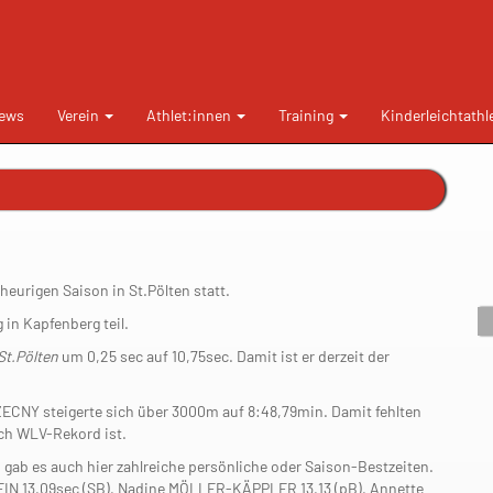
ews
Verein
Athlet:innen
Training
Kinderleichtathl
eurigen Saison in St.Pölten statt.
in Kapfenberg teil.
St.Pölten
um 0,25 sec auf 10,75sec. Damit ist er derzeit der
ZECNY steigerte sich über 3000m auf 8:48,79min. Damit fehlten
ch WLV-Rekord ist.
gab es auch hier zahlreiche persönliche oder Saison-Bestzeiten.
HEIN 13,09sec (SB), Nadine MÖLLER-KÄPPLER 13,13 (pB), Annette