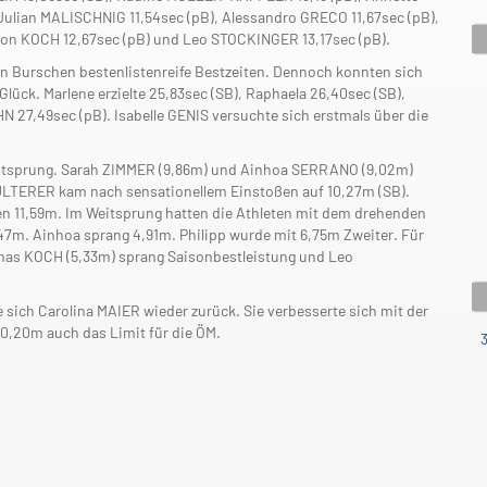
 Julian MALISCHNIG 11,54sec (pB), Alessandro GRECO 11,67sec (pB),
on KOCH 12,67sec (pB) und Leo STOCKINGER 13,17sec (pB).
n Burschen bestenlistenreife Bestzeiten. Dennoch konnten sich
lück. Marlene erzielte 25,83sec (SB), Raphaela 26,40sec (SB),
N 27,49sec (pB). Isabelle GENIS versuchte sich erstmals über die
eitsprung. Sarah ZIMMER (9,86m) und Ainhoa SERRANO (9,02m)
 MULTERER kam nach sensationellem Einstoßen auf 10,27m (SB).
n 11,59m. Im Weitsprung hatten die Athleten mit dem drehenden
47m. Ainhoa sprang 4,91m. Philipp wurde mit 6,75m Zweiter. Für
omas KOCH (5,33m) sprang Saisonbestleistung und Leo
ich Carolina MAIER wieder zurück. Sie verbesserte sich mit der
10,20m auch das Limit für die ÖM.