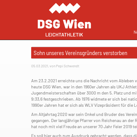
N
Sohn unseres Vereinsgründers verstorben
05.03.2021, von Pepi Schwendt
Am 23.2.2021 erreichte uns die Nachricht vom Ableben v
heute DSG Wien, war in den 1960er Jahren als UKJ Athlet 
Jugendmeisterschaften über 3000 m den 5. Platz und mit 
9:33,6 festgeschrieben. Ab 1976 widmete er sich bei na
1990er Jahren hat er sich als WLV Vizepräsident für die L
Am Altjahrtag 2020 war sein Onkel und Bruder des Verein
gegangen. Der langjährige Pfarrer von Reichenau an der R
hat noch mit viel Freude an unserer 70 Jahr Feier 2019 
Es soll hier auch zum Ausdruck gebracht werden, dass d