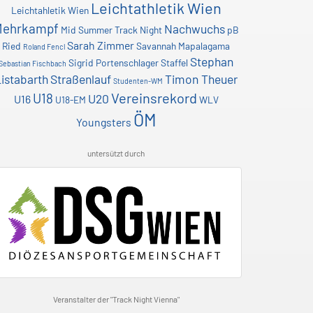
Leichtathletik Wien
Leichtahletik Wien
Mehrkampf
Nachwuchs
Mid Summer Track Night
pB
Sarah Zimmer
Ried
Savannah Mapalagama
Roland Fencl
Stephan
Sigrid Portenschlager
Staffel
Sebastian Fischbach
istabarth
Straßenlauf
Timon Theuer
Studenten-WM
Vereinsrekord
U18
U20
U16
U18-EM
WLV
ÖM
Youngsters
untersützt durch
Veranstalter der "Track Night Vienna"