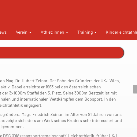
ews
Verein
Athlet:innen
Training
Kinderleichtathl
on Mag. Dr. Hubert Zeinar. Der Sohn des Gründers der UKJ Wien,
aktiv. Dabei erreichte er 1963 bei den österreichischen
der 3x1000m Staffel den 3. Platz. Seine 3000m Bestzeit ist mit
tionalen und internationalen Wettkämpfen dem Bobsport. In den
eichtathletik engagiert.
sgründers, Msgr. Friedrich Zeinar, im Alter von 91 Jahren von uns
ax zeigte sich stets am Werk seines Bruders sehr interessiert und
teilgenommen.
ie DSG (Diözesansportgemeinschaft) Leichtathletik, früher UKJ