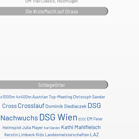
ÖM Trail Classic, Hochfügen
Die #roteMacht auf Strava
Schlagwörter
3x1000m
4x400m
Austrian Top-Meeting
Christoph Sander
DSG
Crosslauf
Cross
Dominik Siedlaczek
DSG Wien
Nachwuchs
EM
Feier
ECCC
Kathi Mahlfleisch
Heimspiel
Julia Mayer
Karl Sander
LAZ
Kerstin Limbeck
Kids
Landesmeisterschaften