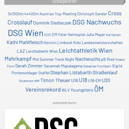
Schlagwörter
Cross
3x1000m
4x400m
Austrian Top-Meeting
Christoph Sander
DSG Nachwuchs
Crosslauf
Dominik Siedlaczek
DSG Wien
EM
Feier
Heimspiel
Julia Mayer
ECCC
Karl Sander
Kathi Mahlfleisch
Kerstin Limbeck
Kids
Landesmeisterschaften
Leichtathletik Wien
LAZ
Leichtahletik Wien
Mehrkampf
Nachwuchs
Mid Summer Track Night
pB
Ried
Roland
Sarah Zimmer
Savannah Mapalagama
Sigrid
Fencl
Sebastian Fischbach
Stephan Listabarth
Straßenlauf
Portenschlager
Staffel
U18
Timon Theuer
U20
U16
U18-EM
Studenten-WM
ÖM
Vereinsrekord
Youngsters
WLV
untersützt durch