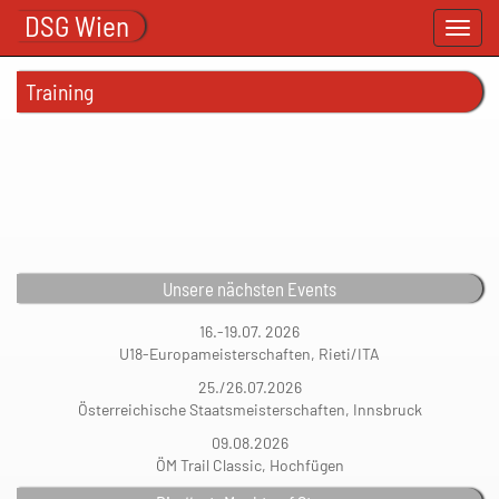
DSG Wien
Toggl
navig
Training
Unsere nächsten Events
16.-19.07. 2026
U18-Europameisterschaften, Rieti/ITA
25./26.07.2026
Österreichische Staatsmeisterschaften, Innsbruck
09.08.2026
ÖM Trail Classic, Hochfügen