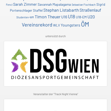
Sarah Zimmer
Savannah Mapalagama
Sigrid
Fencl
Sebastian Fischbach
Stephan Listabarth
Straßenlauf
Portenschlager
Staffel
U18
Timon Theuer
U20
U16
U18-EM
Studenten-WM
ÖM
Vereinsrekord
Youngsters
WLV
untersützt durch
Veranstalter der "Track Night Vienna"