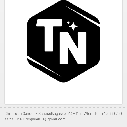
Christoph Sander - Schuselkagasse 3/3 - 1150 Wien, Tel: +43 660 730
77 27 - Mail: dsgwien.la@gmail.com