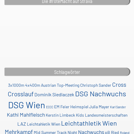
Die #roteMacht auf Strava
Schlagwörter
Cross
3x1000m
4x400m
Austrian Top-Meeting
Christoph Sander
DSG Nachwuchs
Crosslauf
Dominik Siedlaczek
DSG Wien
EM
Feier
Heimspiel
Julia Mayer
ECCC
Karl Sander
Kathi Mahlfleisch
Kerstin Limbeck
Kids
Landesmeisterschaften
Leichtathletik Wien
LAZ
Leichtahletik Wien
Mehrkampf
Nachwuchs
Mid Summer Track Night
pB
Ried
Roland