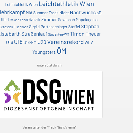
Leichtathletik Wien
Leichtahletik Wien
Mehrkampf
Nachwuchs
Mid Summer Track Night
pB
Sarah Zimmer
Ried
Savannah Mapalagama
Roland Fencl
Stephan
Sigrid Portenschlager
Staffel
Sebastian Fischbach
istabarth
Straßenlauf
Timon Theuer
Studenten-WM
Vereinsrekord
U18
U20
U16
U18-EM
WLV
ÖM
Youngsters
untersützt durch
Veranstalter der "Track Night Vienna"