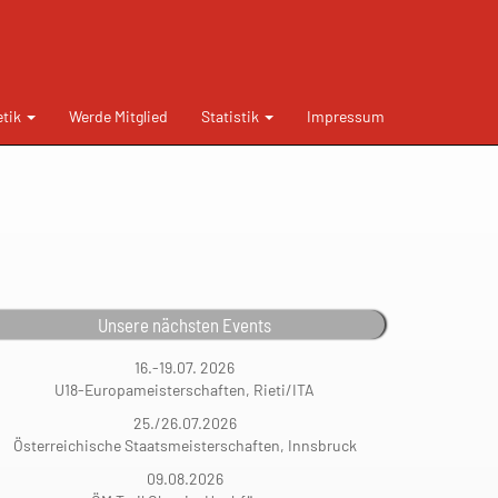
etik
Werde Mitglied
Statistik
Impressum
Unsere nächsten Events
16.-19.07. 2026
U18-Europameisterschaften, Rieti/ITA
25./26.07.2026
Österreichische Staatsmeisterschaften, Innsbruck
09.08.2026