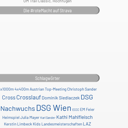
ÖM Trail Classic, Hochfügen
Die #roteMacht auf Strava
Schlagwörter
3x1000m
4x400m
Austrian Top-Meeting
Christoph Sander
DSG
Crosslauf
Cross
Dominik Siedlaczek
DSG Wien
Nachwuchs
EM
Feier
ECCC
Kathi Mahlfleisch
Heimspiel
Julia Mayer
Karl Sander
LAZ
Kerstin Limbeck
Kids
Landesmeisterschaften