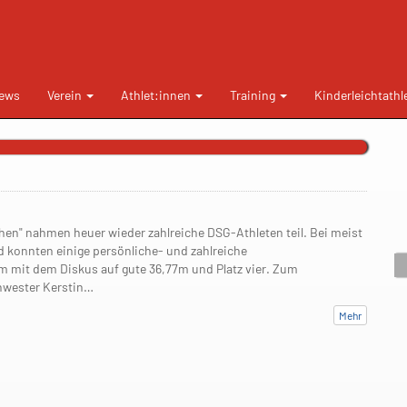
ews
Verein
Athlet:innen
Training
Kinderleichtathl
hen" nahmen heuer wieder zahlreiche DSG-Athleten teil. Bei meist
konnten einige persönliche- und zahlreiche
m mit dem Diskus auf gute 36,77m und Platz vier. Zum
chwester Kerstin…
Mehr