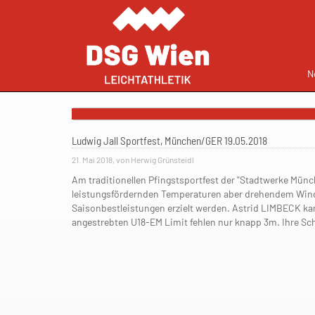
N
Ludwig Jall Sportfest, München/GER 19.05.2018
21. Mai 2018, von Herwig Grünsteidl
Am traditionellen Pfingstsportfest der "Stadtwerke Münc
leistungsfördernden Temperaturen aber drehendem Wind 
Saisonbestleistungen erzielt werden. Astrid LIMBECK ka
angestrebten U18-EM Limit fehlen nur knapp 3m. Ihre S